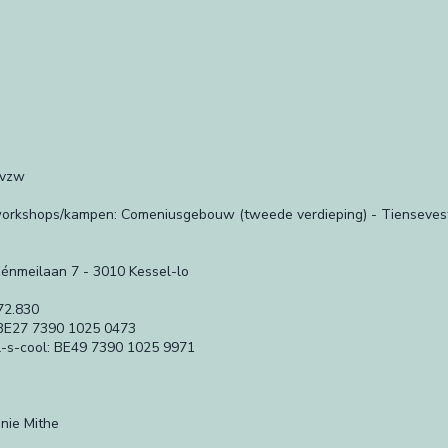
 vzw
/workshops/kampen: Comeniusgebouw (tweede verdieping) - Tienseves
Eénmeilaan 7 - 3010 Kessel-lo
72.830
BE27 7390 1025 0473
-s-cool: BE49 7390 1025 9971
nie Mithe