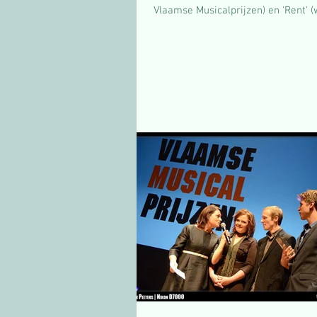
Vlaamse Musicalprijzen) en 'Rent' (w