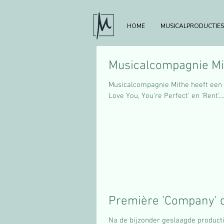
HOME
MUSICALPRODUCTIES
Musicalcompagnie Mi
Musicalcompagnie Mithe heeft een s
Love You, You're Perfect' en 'Rent'...
Première 'Company' d
Na de bijzonder geslaagde producti