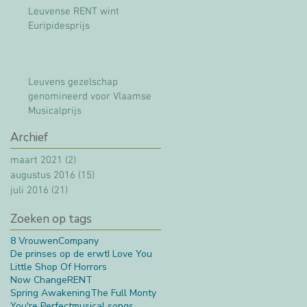
Leuvense RENT wint
Euripidesprijs
Leuvens gezelschap
genomineerd voor Vlaamse
Musicalprijs
Archief
maart 2021
(2)
2 posts
augustus 2016
(15)
15 posts
juli 2016
(21)
21 posts
Zoeken op tags
8 Vrouwen
Company
De prinses op de erwt
I Love You
Little Shop Of Horrors
Now Change
RENT
Spring Awakening
The Full Monty
You're Perfect
musical songs