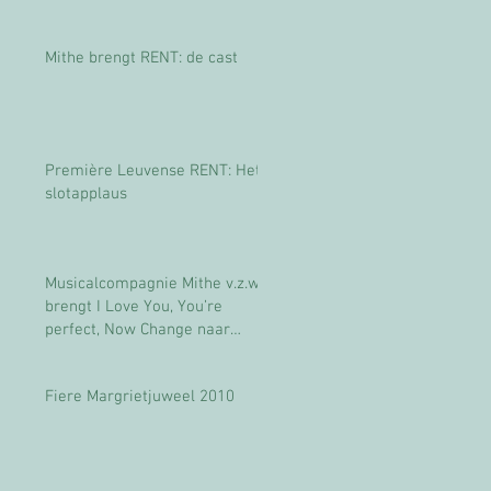
Mithe brengt RENT: de cast
Première Leuvense RENT: Het
slotapplaus
Musicalcompagnie Mithe v.z.w
brengt I Love You, You’re
perfect, Now Change naar
Leuven
Fiere Margrietjuweel 2010