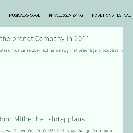
MUSICAL-S-COOL
PRIVELESSEN ZANG
RODE HOND FESTIVAL
the brengt Company in 2011
terk musicalseizoen achter de rug met prachtige producties van 'I
.
oor Mithe: Het slotapplaus
es van 'I Love You, You're Perfect, Now Change' (nominatie