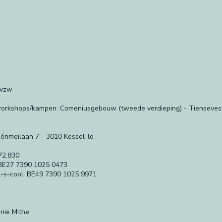
 vzw
/workshops/kampen: Comeniusgebouw (tweede verdieping) - Tienseves
Eénmeilaan 7 - 3010 Kessel-lo
72.830
BE27 7390 1025 0473
-s-cool: BE49 7390 1025 9971
nie Mithe