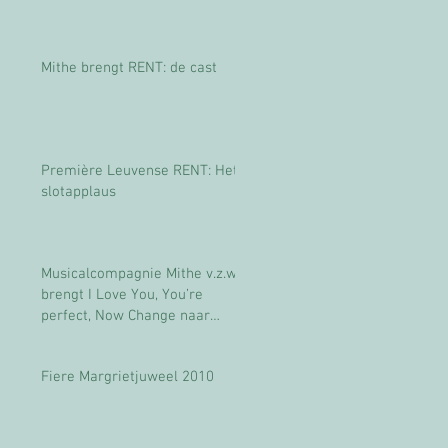
Mithe brengt RENT: de cast
Première Leuvense RENT: Het
slotapplaus
Musicalcompagnie Mithe v.z.w
brengt I Love You, You’re
perfect, Now Change naar
Leuven
Fiere Margrietjuweel 2010