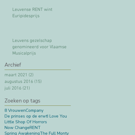
Leuvense RENT wint
Euripidesprijs
Leuvens gezelschap
genomineerd voor Vlaamse
Musicalprijs
Archief
maart 2021
(2)
2 posts
augustus 2016
(15)
15 posts
juli 2016
(21)
21 posts
Zoeken op tags
8 Vrouwen
Company
De prinses op de erwt
I Love You
Little Shop Of Horrors
Now Change
RENT
Spring Awakening
The Full Monty