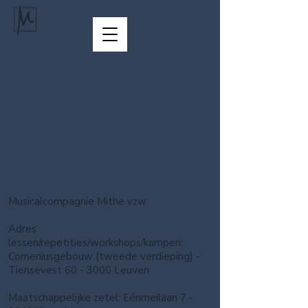
Winkel
/
WORKSHOPS & CURSUSSEN
/
ZANGTECHNIEK
Musicalcompagnie Mithe vzw
Adres
lessen/repetities/workshops/kampen:
Comeniusgebouw (tweede verdieping) -
Tiensevest 60 - 3000 Leuven
Maatschappelijke zetel: Eénmeilaan 7 -