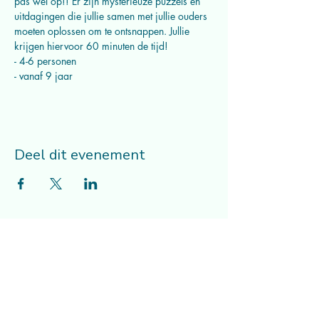
pas wel op!! Er zijn mysterieuze puzzels en 
uitdagingen die jullie samen met jullie ouders 
moeten oplossen om te ontsnappen. Jullie 
krijgen hiervoor 60 minuten de tijd!
- 4-6 personen 
- vanaf 9 jaar
Deel dit evenement
Musicalcompagnie Mithe vzw
Adres
lessen/repetities/workshops/kampen:
Comeniusgebouw (tweede verdieping) -
Tiensevest 60 - 3000 Leuven