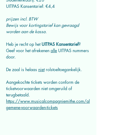
UITPAS Kansentarief: €4,4
prijzen incl. BTW
Bewijs voor kortingstarief kan gevraagd 
worden aan de kassa.
Heb je recht op het 
UITPAS Kansentarief
? 
Geef voor het afrekenen 
alle
 UITPAS nummers 
door.
De zaal is helaas 
niet
 rolstoeltoegankelijk.
Aangekochte tickets worden conform de 
ticketvoorwaarden niet omgeruild of 
terugbetaald. 
https://www.musicalcompagniemithe.com/al
gemene-voorwaarden-tickets