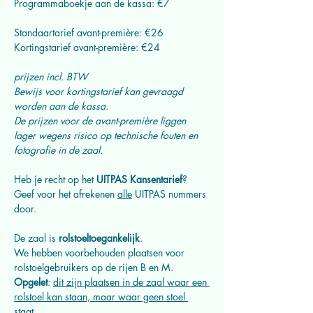
Programmaboekje aan de kassa: €7
Standaartarief avant-première: €26
Kortingstarief avant-première: €24
prijzen incl. BTW
Bewijs voor kortingstarief kan gevraagd 
worden aan de kassa.
De prijzen voor de avant-première liggen 
lager wegens risico op technische fouten en 
fotografie in de zaal.
Heb je recht op het 
UITPAS Kansentarief
? 
Geef voor het afrekenen 
alle
 UITPAS nummers 
door.
De zaal is 
rolstoeltoegankelijk
.
We hebben voorbehouden plaatsen
voor 
rolstoelgebruikers op de rijen B en M.
Opgelet
: 
dit zijn plaatsen in de zaal waar een 
rolstoel kan staan, maar waar geen stoel 
staat.