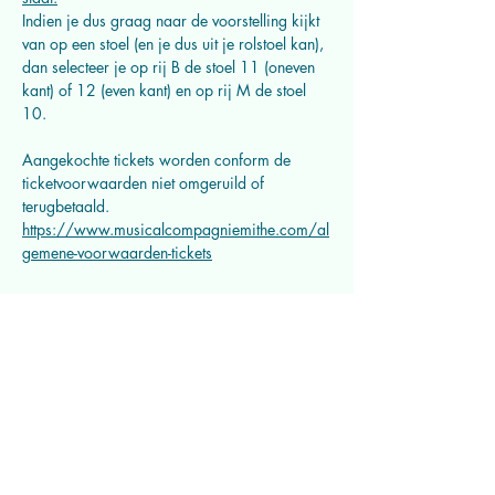
Indien je dus graag naar de voorstelling kijkt 
van op een stoel (en je dus uit je rolstoel kan), 
dan selecteer je op rij B de stoel 11 (oneven 
kant) of 12 (even kant) en op rij M de stoel 
10.
Aangekochte tickets worden conform de 
ticketvoorwaarden niet omgeruild of 
terugbetaald. 
https://www.musicalcompagniemithe.com/al
gemene-voorwaarden-tickets
Deel dit evenement
Musicalcompagnie Mithe vzw