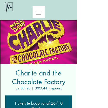
Charlie and the
Chocolate Factory
za 08 feb
  |  
30CC/Minnepoort
Tickets te koop vanaf 26/10