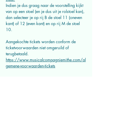
Indien je dus graag naar de voorstelling kijkt 
van op een stoel (en je dus uit je rolstoel kan), 
dan selecteer je op rij B de stoel 11 (oneven 
kant) of 12 (even kant) en op rij M de stoel 
10.
Aangekochte tickets worden conform de 
ticketvoorwaarden niet omgeruild of 
terugbetaald. 
https://www.musicalcompagniemithe.com/al
gemene-voorwaarden-tickets
Deel dit evenement
Musicalcompagnie Mithe vzw