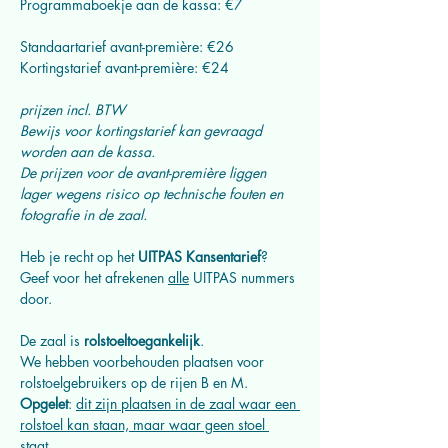
Programmaboekje aan de kassa: €7
Standaartarief avant-première: €26
Kortingstarief avant-première: €24
prijzen incl. BTW
Bewijs voor kortingstarief kan gevraagd 
worden aan de kassa.
De prijzen voor de avant-première liggen 
lager wegens risico op technische fouten en 
fotografie in de zaal.
Heb je recht op het 
UITPAS Kansentarief
? 
Geef voor het afrekenen 
alle
 UITPAS nummers 
door.
De zaal is 
rolstoeltoegankelijk
.
We hebben voorbehouden plaatsen
voor 
rolstoelgebruikers op de rijen B en M.
Opgelet
: 
dit zijn plaatsen in de zaal waar een 
rolstoel kan staan, maar waar geen stoel 
staat.