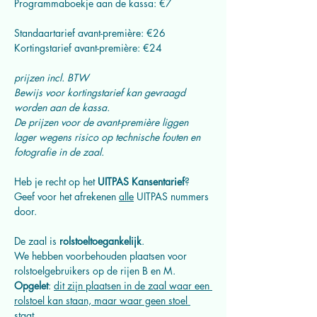
Programmaboekje aan de kassa: €7
Standaartarief avant-première: €26
Kortingstarief avant-première: €24
prijzen incl. BTW
Bewijs voor kortingstarief kan gevraagd 
worden aan de kassa.
De prijzen voor de avant-première liggen 
lager wegens risico op technische fouten en 
fotografie in de zaal.
Heb je recht op het 
UITPAS Kansentarief
? 
Geef voor het afrekenen 
alle
 UITPAS nummers 
door.
De zaal is 
rolstoeltoegankelijk
.
We hebben voorbehouden plaatsen
voor 
rolstoelgebruikers op de rijen B en M.
Opgelet
: 
dit zijn plaatsen in de zaal waar een 
rolstoel kan staan, maar waar geen stoel 
staat.