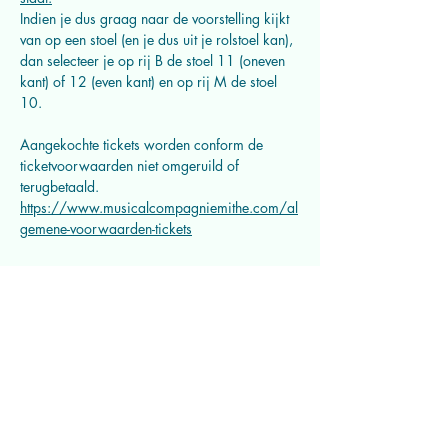
Indien je dus graag naar de voorstelling kijkt 
van op een stoel (en je dus uit je rolstoel kan), 
dan selecteer je op rij B de stoel 11 (oneven 
kant) of 12 (even kant) en op rij M de stoel 
10.
Aangekochte tickets worden conform de 
ticketvoorwaarden niet omgeruild of 
terugbetaald. 
https://www.musicalcompagniemithe.com/al
gemene-voorwaarden-tickets
Deel dit evenement
Musicalcompagnie Mithe vzw