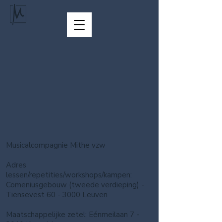
Winkel
/
WORKSHOPS & CURSUSSEN
/
ZANGTECHNIEK
Musicalcompagnie Mithe vzw
Adres
lessen/repetities/workshops/kampen:
Comeniusgebouw (tweede verdieping) -
Tiensevest 60 - 3000 Leuven
Maatschappelijke zetel: Eénmeilaan 7 -