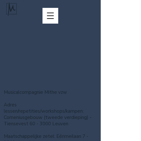
Winkel
/
LESSEN
/
PODIUMINITIATIE
Musicalcompagnie Mithe vzw
Adres
lessen/repetities/workshops/kampen:
Comeniusgebouw (tweede verdieping) -
Tiensevest 60 - 3000 Leuven
Maatschappelijke zetel: Eénmeilaan 7 -