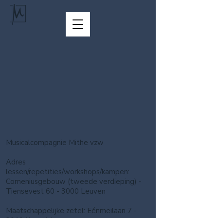
Winkel
/
KAMPEN & STAGES
/
KLEUTERKAMPEN (2e-3e
KLEUTERKLAS)
Musicalcompagnie Mithe vzw
Adres
lessen/repetities/workshops/kampen:
Comeniusgebouw (tweede verdieping) -
Tiensevest 60 - 3000 Leuven
Maatschappelijke zetel: Eénmeilaan 7 -