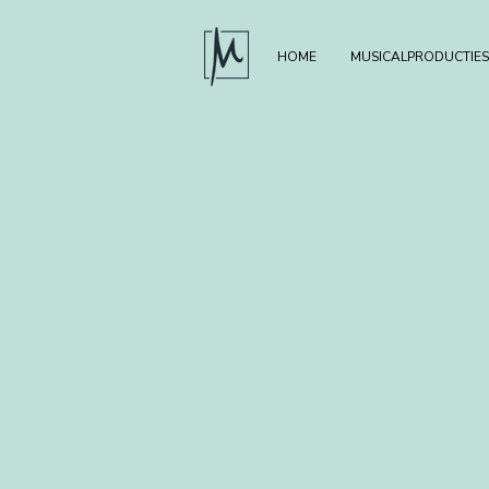
HOME
MUSICALPRODUCTIES
Sorry, het gevraagde product is niet beschikbaar
Mijn account
Volg uw bestelling
Winkelmandje
Toon prijzen
EUR