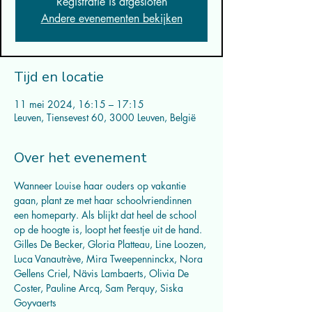
Registratie is afgesloten
Andere evenementen bekijken
Tijd en locatie
11 mei 2024, 16:15 – 17:15
Leuven, Tiensevest 60, 3000 Leuven, België
Over het evenement
Wanneer Louise haar ouders op vakantie 
gaan, plant ze met haar schoolvriendinnen 
een homeparty. Als blijkt dat heel de school 
op de hoogte is, loopt het feestje uit de hand.
Gilles De Becker, Gloria Platteau, Line Loozen, 
Luca Vanautrève, Mira Tweepenninckx, Nora 
Gellens Criel, Nävis Lambaerts, Olivia De 
Coster, Pauline Arcq, Sam Perquy, Siska 
Goyvaerts