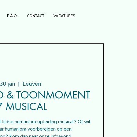
F.A.Q.
CONTACT
VACATURES
 30 jan
  |  
Leuven
D & TOONMOMENT
7 MUSICAL
ltijdse humaniora opleiding musical? Of wil
jaar humaniora voorbereiden op een
ng? Kom dan naar onze infoavond.