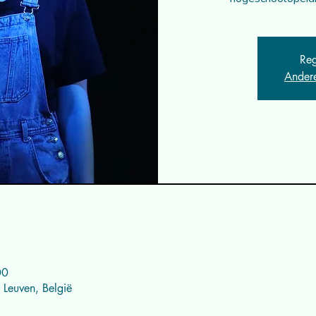
Reg
Ander
00
 Leuven, België