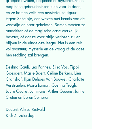
groepen dwalen, beginnen er mysterieuze en 
magische gebeurtenissen zich voor te doen, 
en ze komen zelfs een mysterieuze figuur 
tegen: Schelpje, een wezen met kennis van de 
woestijn en haar geheimen. Samen moeten ze 
ontdekken of de magische oase werkelijk 
bestaat, of dat ze voor altijd verloren zullen 
blijven in de eindeloze leegte. Het is een reis 
vol avontuur, mysterie en de vraag of de oase 
hen redding zal brengen.
Deshna Gauli, Lea Fannes, Elisa Vos, Tippi 
Goesaert, Marie Baert, Céline Berkers, Lien 
Cranshof, Iljan Dehaes Van Bouwel, Charlotte 
Verstraelen, Mara Lamon, Cosima Trogh, 
Laure Ovare Juchtmans, Arthur Geuens, Janne 
Creten en Beren Semerci
Docent: Alissa Rietveld
Kids2 - zaterdag