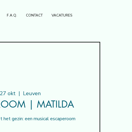
F.A.Q.
CONTACT
VACATURES
 27 okt
  |  
Leuven
ROOM | MATILDA